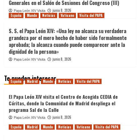
Generales en el Salón de Sesiones del Congreso (III)
junio 8, 2026
Papa León XIV Visita
España
Mundo
Noticias
Vaticano
Visita del PAPA
S. S. el Papa León XIV: «Una ley no alcanza su verdadera
grandeza por el mero hecho de haber sido formalmente
aprobada; la alcanza cuando puede comparecer ante la
dignidad de la persona»
junio 8, 2026
Papa León XIV Visita
Te pueden interesar
España
Madrid
Mundo
Noticias
Visita del PAPA
El Papa León XIV visita el Centro de Acogida CEDIA de
Cáritas, donde la Comunidad de Madrid despliega el
programa Sal de la Calle
junio 8, 2026
Papa León XIV Visita
España
Madrid
Mundo
Noticias
Vaticano
Visita del PAPA