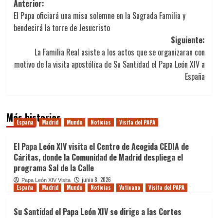
Navegación
Anterior:
El Papa oficiará una misa solemne en la Sagrada Familia y
de
bendecirá la torre de Jesucristo
entradas
Siguiente:
​La Familia Real asiste a los actos que se organizaran con
motivo de la visita apostólica de Su Santidad el Papa León XIV a
España
Más historias
España
Madrid
Mundo
Noticias
Visita del PAPA
El Papa León XIV visita el Centro de Acogida CEDIA de
Cáritas, donde la Comunidad de Madrid despliega el
programa Sal de la Calle
junio 8, 2026
Papa León XIV Visita
España
Madrid
Mundo
Noticias
Vaticano
Visita del PAPA
Su Santidad el Papa León XIV se dirige a las Cortes