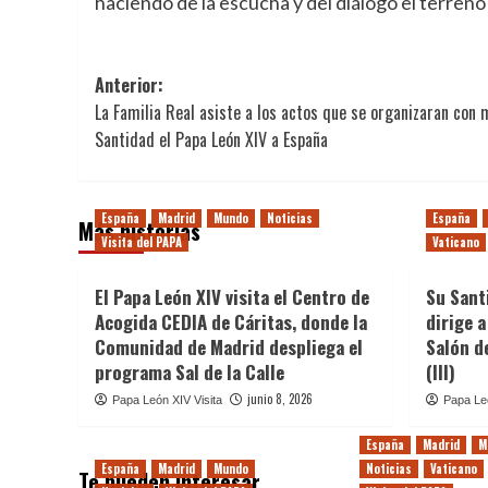
haciendo de la escucha y del diálogo el terreno
Navegación
Anterior:
​La Familia Real asiste a los actos que se organizaran con 
de
Santidad el Papa León XIV a España
entradas
España
Madrid
Mundo
Noticias
España
Más historias
Visita del PAPA
Vaticano
El Papa León XIV visita el Centro de
Su Sant
Acogida CEDIA de Cáritas, donde la
dirige a
Comunidad de Madrid despliega el
Salón d
programa Sal de la Calle
(III)
junio 8, 2026
Papa León XIV Visita
Papa Leó
España
Madrid
M
España
Madrid
Mundo
Noticias
Vaticano
Te pueden interesar