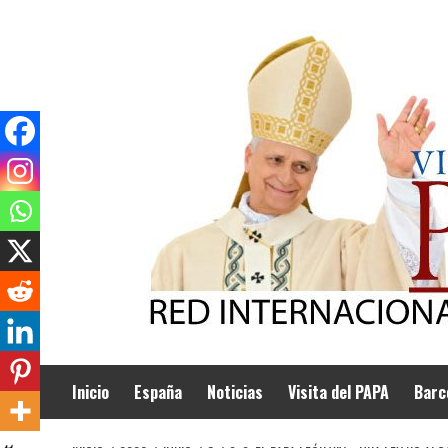
Saltar
al
contenido
Inicio
España
Noticias
Visita del PAPA
Barc