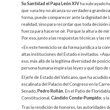
Su Santidad el Papa León XIV
ha subrayado ho
que «una ley no alcanza su verdadera grandeza
forma, puede comparecer ante la dignidad de la 
realidad, sino para recordar que toda decisión
fuerza para hacerse oír. Porque la altura de m
Por eso, junto a las respuestas técnicas y las 
«En este hemiciclo se da forma jurídica a la co
altas instituciones del Estado e invitados. «Aq
eso, más allá de la legítima diversidad de posi
persona humana inspira las leyes y qué tipo de
El jefe de Estado del Vaticano, que ha acudido 
escalinata del Palacio del Congreso en la Carr
Senado,
Pedro Rollán
. En el Patio de Floridab
Constitucional,
Cándido Conde-Pumpido
; y 
Tras la rendición de honores, las autoridades 