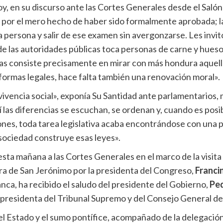
y, en su discurso ante las Cortes Generales desde el Saló
 por el mero hecho de haber sido formalmente aprobada; la
persona y salir de ese examen sin avergonzarse. Les invito a
 de las autoridades públicas toca personas de carne y hue
iras consiste precisamente en mirar con más hondura aquell
reformas legales, hace falta también una renovación moral».
nvivencia social», exponía Su Santidad ante parlamentarios
uí las diferencias se escuchan, se ordenan y, cuando es pos
ciones, toda tarea legislativa acaba encontrándose con una
 sociedad construye esas leyes».
esta mañana a las Cortes Generales en el marco de la visita
era de San Jerónimo por la presidenta del Congreso,
Franci
lanca, ha recibido el saludo del presidente del Gobierno,
Pe
la presidenta del Tribunal Supremo y del Consejo General de
del Estado y el sumo pontífice, acompañado de la delegación