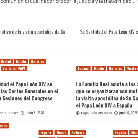
 común en el cual hacer crecer la justicia y la fraternidad
motivo de la visita apostólica de Su
Su Santidad el Papa León XIV s
Madrid
Mundo
Noticias
Visita del PAPA
España
Mundo
Noticias
Visita 
idad el Papa León XIV se
​La Familia Real asiste a los
 las Cortes Generales en el
que se organizaran con mot
e Sesiones del Congreso
la visita apostólica de Su S
el Papa León XIV a España
junio 8, 2026
junio 6, 2026
n XIV Visita
Papa León XIV Visita
undo
España
Mundo
Noticias
España
Mun