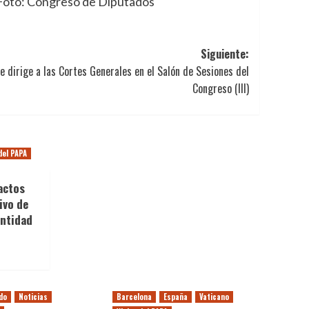
”. Foto: Congreso de Diputados
Siguiente:
e dirige a las Cortes Generales en el Salón de Sesiones del
Congreso (III)
del PAPA
 actos
ivo de
antidad
do
Noticias
Barcelona
España
Vaticano