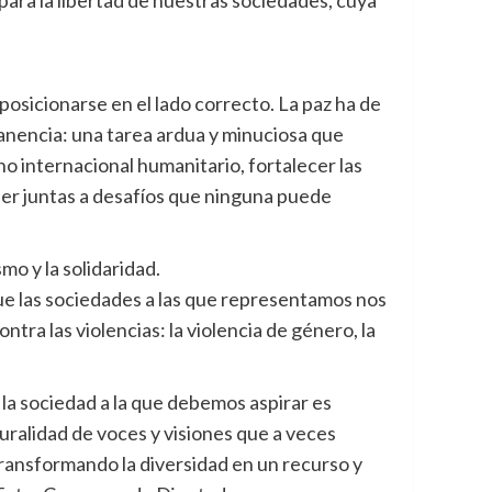
 para la libertad de nuestras sociedades, cuya
posicionarse en el lado correcto. La paz ha de
manencia: una tarea ardua y minuciosa que
o internacional humanitario, fortalecer las
der juntas a desafíos que ninguna puede
mo y la solidaridad.
ue las sociedades a las que representamos nos
tra las violencias: la violencia de género, la
a sociedad a la que debemos aspirar es
luralidad de voces y visiones que a veces
, transformando la diversidad en un recurso y