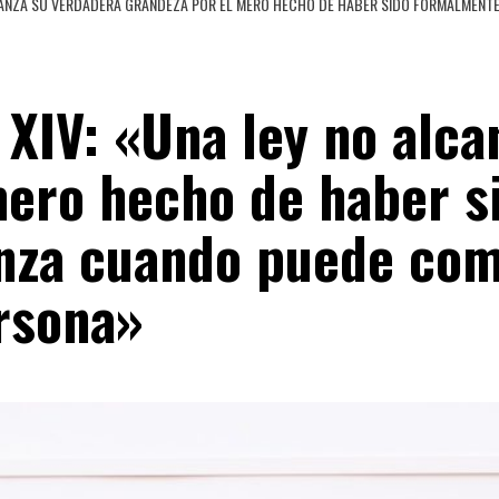
 ALCANZA SU VERDADERA GRANDEZA POR EL MERO HECHO DE HABER SIDO FORMALMEN
n XIV: «Una ley no alc
mero hecho de haber 
anza cuando puede com
ersona»