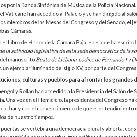
os por la Banda Sinfónica de Música de la Policía Nacional
el Vaticano han accedido al Palacio y se han dirigido al Sal
los miembros de las Mesas del Congreso y del Senado, el jef
ambas Cámaras.
 el Libro de Honor de la Cámara Baja, en el que ha escrito 
de la actividad legislativa de esta sede democrática de la s
l del manuscrito
Beato de Liébana, códice de Fernando I y 
s,
un ejemplar iluminado del siglo XV, por parte del Congre
tuciones, culturas y pueblos para afrontar los grandes 
ngol y Rollán han accedido a la Presidencia del Salón de S
ía. Una vez en el Hemiciclo, la presidenta del Congreso ha d
scuchar y con el convencimiento de que el entendimiento en
fíos de nuestro tiempo».
 puertas se vertebra una democracia plural y abierta, const