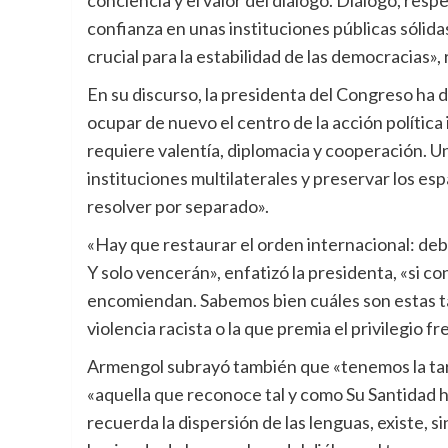
conciencia y el valor del diálogo. Diálogo, res
confianza en unas instituciones públicas sólid
crucial para la estabilidad de las democracias», 
En su discurso, la presidenta del Congreso ha d
ocupar de nuevo el centro de la acción polític
requiere valentía, diplomacia y cooperación. U
instituciones multilaterales y preservar los 
resolver por separado».
«Hay que restaurar el orden internacional: debe
Y solo vencerán», enfatizó la presidenta, «si
encomiendan. Sabemos bien cuáles son estas tare
violencia racista o la que premia el privilegio fr
Armengol subrayó también que «tenemos la tare
«aquella que reconoce tal y como Su Santidad ha
recuerda la dispersión de las lenguas, existe, s