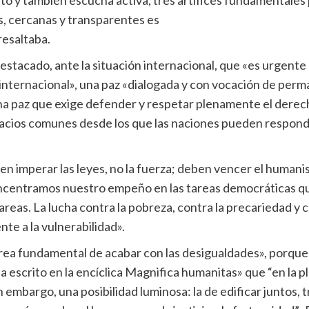
peto y también escucha activa, tres artífices fundamentales
as, cercanas y transparentes es
resaltaba.
estacado, ante la situación internacional, que «es urgente 
a internacional», una paz «dialogada y con vocación de per
na paz que exige defender y respetar plenamente el derech
espacios comunes desde los que las naciones pueden respon
n imperar las leyes, no la fuerza; deben vencer el humanis
 concentramos nuestro empeño en las tareas democráticas q
as. La lucha contra la pobreza, contra la precariedad y con
ente a la vulnerabilidad».
a fundamental de acabar con las desigualdades», porque l
 escrito en la encíclica Magnifica humanitas» que “en la p
in embargo, una posibilidad luminosa: la de edificar juntos