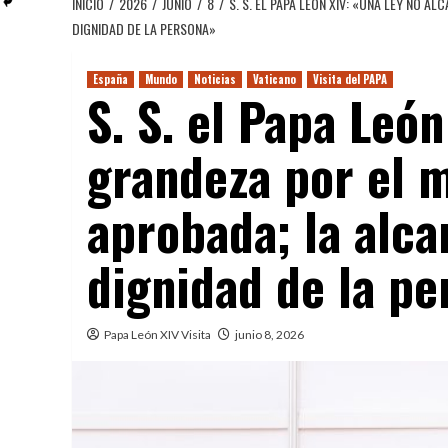
INICIO
2026
JUNIO
8
S. S. EL PAPA LEÓN XIV: «UNA LEY NO
DIGNIDAD DE LA PERSONA»
España
Mundo
Noticias
Vaticano
Visita del PAPA
S. S. el Papa Leó
grandeza por el 
aprobada; la alc
dignidad de la p
Papa León XIV Visita
junio 8, 2026