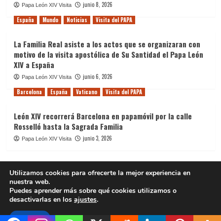
junio 8, 2026
Papa León XIV Visita
España
Mundo
Noticias
Visita del PAPA
​La Familia Real asiste a los actos que se organizaran con
motivo de la visita apostólica de Su Santidad el Papa León
XIV a España
junio 6, 2026
Papa León XIV Visita
Barcelona
España
Vaticano
Visita del PAPA
León XIV recorrerá Barcelona en papamóvil por la calle
Rosselló hasta la Sagrada Familia
junio 3, 2026
Papa León XIV Visita
Utilizamos cookies para ofrecerte la mejor experiencia en
nuestra web.
Copyright © Red Internacional de Periodistas Católicos.
|
Puedes aprender más sobre qué cookies utilizamos o
CoverNews
por AF themes.
desactivarlas en los
ajustes
.
Aceptar