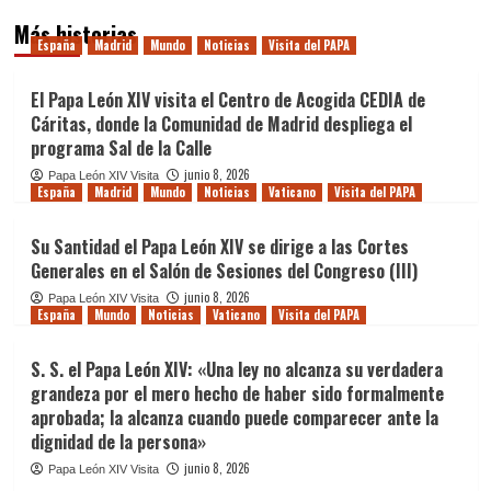
Más historias
España
Madrid
Mundo
Noticias
Visita del PAPA
El Papa León XIV visita el Centro de Acogida CEDIA de
Cáritas, donde la Comunidad de Madrid despliega el
programa Sal de la Calle
junio 8, 2026
Papa León XIV Visita
España
Madrid
Mundo
Noticias
Vaticano
Visita del PAPA
Su Santidad el Papa León XIV se dirige a las Cortes
Generales en el Salón de Sesiones del Congreso (III)
junio 8, 2026
Papa León XIV Visita
España
Mundo
Noticias
Vaticano
Visita del PAPA
S. S. el Papa León XIV: «Una ley no alcanza su verdadera
grandeza por el mero hecho de haber sido formalmente
aprobada; la alcanza cuando puede comparecer ante la
dignidad de la persona»
junio 8, 2026
Papa León XIV Visita