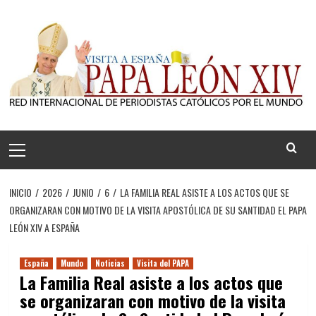
Saltar
al
contenido
Menú
principal
INICIO
2026
JUNIO
6
​LA FAMILIA REAL ASISTE A LOS ACTOS QUE SE
ORGANIZARAN CON MOTIVO DE LA VISITA APOSTÓLICA DE SU SANTIDAD EL PAPA
LEÓN XIV A ESPAÑA
España
Mundo
Noticias
Visita del PAPA
​La Familia Real asiste a los actos que
se organizaran con motivo de la visita