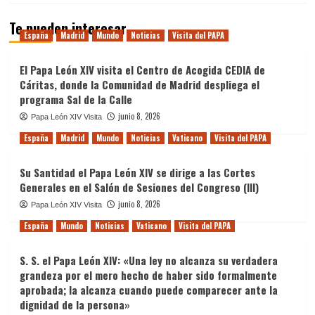
Te pueden interesar
España
Madrid
Mundo
Noticias
Visita del PAPA
El Papa León XIV visita el Centro de Acogida CEDIA de
Cáritas, donde la Comunidad de Madrid despliega el
programa Sal de la Calle
junio 8, 2026
Papa León XIV Visita
España
Madrid
Mundo
Noticias
Vaticano
Visita del PAPA
Su Santidad el Papa León XIV se dirige a las Cortes
Generales en el Salón de Sesiones del Congreso (III)
junio 8, 2026
Papa León XIV Visita
España
Mundo
Noticias
Vaticano
Visita del PAPA
S. S. el Papa León XIV: «Una ley no alcanza su verdadera
grandeza por el mero hecho de haber sido formalmente
aprobada; la alcanza cuando puede comparecer ante la
dignidad de la persona»