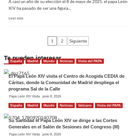
A casi un año de su elección el 8 de mayo de 2025, el papa León
en
llamados
XIV ha pasado de ser una figura...
portadores
a
de
la
Leer
Leer más
un
paz
más
mensaje
y
sobre
útil»
la
El
Paginación
misión
papa
1
2
Siguiente
de
León
de
pastor
XIV
por
Te pueden interesar
redefine
entradas
España
Madrid
Mundo
Noticias
Visita del PAPA
el
su
mundo
postura
frente
El Papa León XIV visita el Centro de Acogida CEDIA de
a
Cáritas, donde la Comunidad de Madrid despliega el
Donald
programa Sal de la Calle
Trump
Papa León XIV Visita
junio 8, 2026
España
Madrid
Mundo
Noticias
Vaticano
Visita del PAPA
Su Santidad el Papa León XIV se dirige a las Cortes
Generales en el Salón de Sesiones del Congreso (III)
Papa León XIV Visita
junio 8, 2026