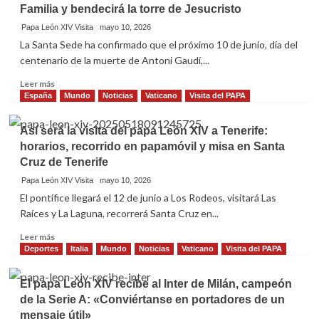
alcanza
Familia y bendecirá la torre de Jesucristo
motivo
recorrerá
cuando
de
Barcelona
Papa León XIV Visita
mayo 10, 2026
puede
la
en
La Santa Sede ha confirmado que el próximo 10 de junio, día del
comparecer
visita
papamóvil
centenario de la muerte de Antoni Gaudí,...
ante
apostólica
por
la
de
la
Leer
Leer más
dignidad
Su
calle
más
España
Mundo
Noticias
Vaticano
Visita del PAPA
de
Santidad
Rosselló
sobre
la
el
hasta
El
persona»
Así será la visita del papa León XIV a Tenerife:
Papa
la
Papa
León
horarios, recorrido en papamóvil y misa en Santa
Sagrada
oficiará
XIV
Familia
Cruz de Tenerife
una
a
misa
Papa León XIV Visita
mayo 10, 2026
España
solemne
El pontífice llegará el 12 de junio a Los Rodeos, visitará Las
en
Raíces y La Laguna, recorrerá Santa Cruz en...
la
Sagrada
Leer
Leer más
Familia
más
Deportes
Italia
Mundo
Noticias
Vaticano
Visita del PAPA
y
sobre
bendecirá
Así
El papa León XIV recibe al Inter de Milán, campeón
la
será
torre
de la Serie A: «Conviértanse en portadores de un
la
de
mensaje útil»
visita