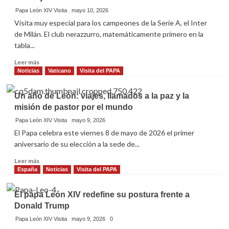
Jesucristo
del
Papa León XIV Visita
mayo 10, 2026
papa
Visita muy especial para los campeones de la Serie A, el Inter
León
de Milán. El club nerazzurro, matemáticamente primero en la
XIV
tabla...
a
Tenerife:
Leer
Leer más
horarios,
más
Noticias
Vaticano
Visita del PAPA
recorrido
sobre
en
El
papamóvil
Un año de León: viajes, llamados a la paz y la
papa
y
misión de pastor por el mundo
León
misa
XIV
Papa León XIV Visita
mayo 9, 2026
en
recibe
El Papa celebra este viernes 8 de mayo de 2026 el primer
Santa
al
aniversario de su elección a la sede de...
Cruz
Inter
de
de
Leer
Leer más
Tenerife
Milán,
más
España
Noticias
Visita del PAPA
campeón
sobre
de
Un
El papa León XIV redefine su postura frente a
la
año
Donald Trump
Serie
de
A:
León:
Papa León XIV Visita
mayo 9, 2026
0
«Conviértanse
viajes,