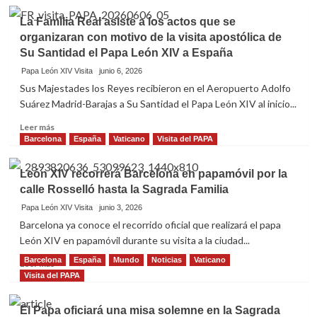
Calle
en
S.
el
​La Familia Real asiste a los actos que se
S.
Salón
organizaran con motivo de la visita apostólica de
el
de
Su Santidad el Papa León XIV a España
Papa
Sesiones
León
Papa León XIV Visita
junio 6, 2026
del
XIV:
Sus Majestades los Reyes recibieron en el Aeropuerto Adolfo
Congreso
«Una
(III)
Suárez Madrid-Barajas a Su Santidad el Papa León XIV al inicio...
ley
no
Leer
Leer más
alcanza
más
Barcelona
España
Vaticano
Visita del PAPA
su
sobre
verdadera
León XIV recorrerá Barcelona en papamóvil por la
grandeza
La
por
calle Rosselló hasta la Sagrada Familia
Familia
el
Real
Papa León XIV Visita
junio 3, 2026
mero
asiste
Barcelona ya conoce el recorrido oficial que realizará el papa
hecho
a
León XIV en papamóvil durante su visita a la ciudad...
de
los
haber
actos
Barcelona
España
Mundo
Noticias
Vaticano
Leer
Leer más
sido
que
más
Visita del PAPA
formalmente
se
sobre
aprobada;
organizaran
León
la
El Papa oficiará una misa solemne en la Sagrada
con
XIV