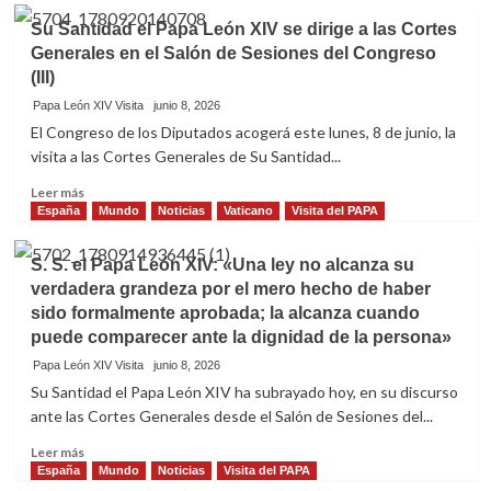
El
Su Santidad el Papa León XIV se dirige a las Cortes
Papa
Generales en el Salón de Sesiones del Congreso
León
(III)
XIV
visita
Papa León XIV Visita
junio 8, 2026
el
El Congreso de los Diputados acogerá este lunes, 8 de junio, la
Centro
visita a las Cortes Generales de Su Santidad...
de
Acogida
Leer
Leer más
CEDIA
más
España
Mundo
Noticias
Vaticano
Visita del PAPA
de
sobre
Cáritas,
Su
S. S. el Papa León XIV: «Una ley no alcanza su
donde
Santidad
la
verdadera grandeza por el mero hecho de haber
el
Comunidad
sido formalmente aprobada; la alcanza cuando
Papa
de
León
puede comparecer ante la dignidad de la persona»
Madrid
XIV
Papa León XIV Visita
junio 8, 2026
despliega
se
Su Santidad el Papa León XIV ha subrayado hoy, en su discurso
el
dirige
programa
ante las Cortes Generales desde el Salón de Sesiones del...
a
Sal
las
Leer
Leer más
de
Cortes
más
España
Mundo
Noticias
Visita del PAPA
la
Generales
sobre