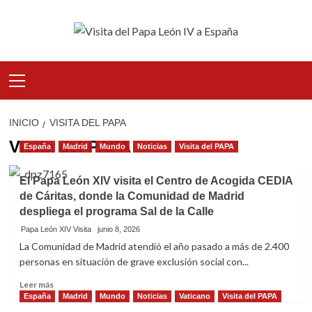
Saltar
al
contenido
Menú
principal
INICIO
VISITA DEL PAPA
Visita del PAPA
España
Madrid
Mundo
Noticias
Visita del PAPA
El Papa León XIV visita el Centro de Acogida CEDIA
de Cáritas, donde la Comunidad de Madrid
despliega el programa Sal de la Calle
Papa León XIV Visita
junio 8, 2026
La Comunidad de Madrid atendió el año pasado a más de 2.400
personas en situación de grave exclusión social con...
Leer
Leer más
más
España
Madrid
Mundo
Noticias
Vaticano
Visita del PAPA
sobre