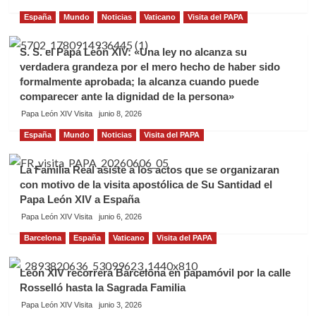
España
Mundo
Noticias
Vaticano
Visita del PAPA
S. S. el Papa León XIV: «Una ley no alcanza su
verdadera grandeza por el mero hecho de haber sido
formalmente aprobada; la alcanza cuando puede
comparecer ante la dignidad de la persona»
Papa León XIV Visita
junio 8, 2026
España
Mundo
Noticias
Visita del PAPA
​La Familia Real asiste a los actos que se organizaran
con motivo de la visita apostólica de Su Santidad el
Papa León XIV a España
Papa León XIV Visita
junio 6, 2026
Barcelona
España
Vaticano
Visita del PAPA
León XIV recorrerá Barcelona en papamóvil por la calle
Rosselló hasta la Sagrada Familia
Papa León XIV Visita
junio 3, 2026