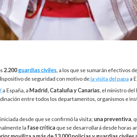
os
2.200
guardias civiles
, a los que se sumarán efectivos de
 dispositivo de seguridad con motivo de
la visita del papa
a E
V
a España, a
Madrid, Cataluña y Canarias
, el ministro del
ordinación entre todos los departamentos, organismos e in
, iniciada desde que se confirmó la visita;
una preventiva
, 
finalmente la
fase crítica
que se desarrollará desde horas an
erior moviliza a más de 13.000 policías y guardias civiles