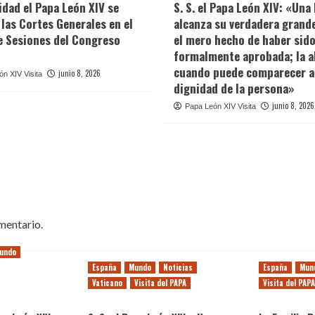
idad el Papa León XIV se
S. S. el Papa León XIV: «Una 
 las Cortes Generales en el
alcanza su verdadera grand
e Sesiones del Congreso
el mero hecho de haber sid
formalmente aprobada; la a
cuando puede comparecer a
junio 8, 2026
n XIV Visita
dignidad de la persona»
junio 8, 2026
Papa León XIV Visita
mentario.
undo
España
Mundo
Noticias
España
Mun
Vaticano
Visita del PAPA
Visita del PAPA