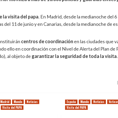
 la visita del papa
. En Madrid, desde la medianoche del 6 d
as del 11 de junio y en Canarias, desde la medianoche de es
onstituirán
centros de coordinación
en las ciudades que va
todo ello en coordinación con el Nivel de Alerta del Plan d
do), al objeto de
garantizar la seguridad de toda la visita
.
Madrid
Mundo
Noticias
España
Mundo
Noticias
Vatica
Visita del PAPA
Visita del PAPA