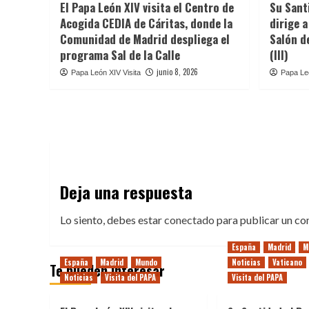
El Papa León XIV visita el Centro de
Su Sant
Acogida CEDIA de Cáritas, donde la
dirige a
Comunidad de Madrid despliega el
Salón d
programa Sal de la Calle
(III)
junio 8, 2026
Papa León XIV Visita
Papa Leó
Deja una respuesta
Lo siento, debes estar
conectado
para publicar un co
España
Madrid
M
España
Madrid
Mundo
Noticias
Vaticano
Te pueden interesar
Noticias
Visita del PAPA
Visita del PAPA