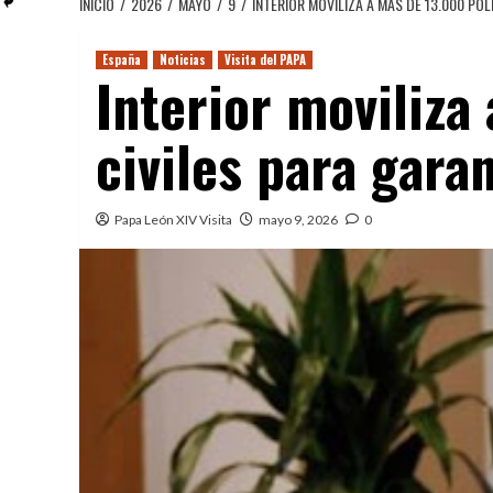
INICIO
2026
MAYO
9
INTERIOR MOVILIZA A MÁS DE 13.000 PO
España
Noticias
Visita del PAPA
Interior moviliza
civiles para gara
Papa León XIV Visita
mayo 9, 2026
0