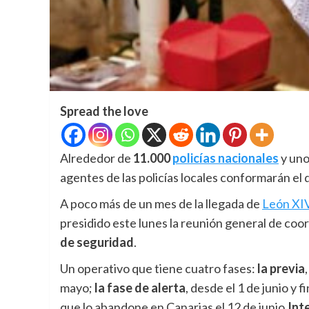
Spread the love
Alrededor de
11.000
policías nacionales
y un
agentes de las policías locales conformarán el
A poco más de un mes de la llegada de
León XI
presidido este lunes la reunión general de co
de seguridad
.
Un operativo que tiene cuatro fases:
la previa
mayo;
la fase de alerta
, desde el 1 de junio y 
que lo abandone en Canarias el 12 de junio.
Int