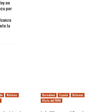
ley no
eza por
o
lcanza
nte la
do
Noticias
Barcelona
España
Vaticano
Visita del PAPA