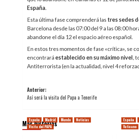
España
.
Esta última fase comprenderá las
tres sedes de
Barcelona desde las 07:00 del 9 a las 08:00 hor
abandone el día 12 el espacio aéreo español.
En estos tres momentos de fase «crítica», se c
encontrará
establecido en su máximo nivel
, 
Antiterrorista (en la actualidad, nivel 4 reforza
Navegación
Anterior:
Así será la visita del Papa a Tenerife
de
entradas
España
Madrid
Mundo
Noticias
España
Más historias
Visita del PAPA
Vaticano