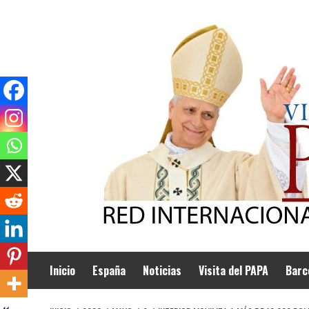
Saltar
al
contenido
Inicio
España
Noticias
Visita del PAPA
Barc