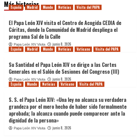
Más historias
España
Madrid
Mundo
Noticias
Visita del PAPA
El Papa León XIV visita el Centro de Acogida CEDIA de
Cáritas, donde la Comunidad de Madrid despliega el
programa Sal de la Calle
junio 8, 2026
Papa León XIV Visita
España
Madrid
Mundo
Noticias
Vaticano
Visita del PAPA
Su Santidad el Papa León XIV se dirige a las Cortes
Generales en el Salón de Sesiones del Congreso (III)
junio 8, 2026
Papa León XIV Visita
España
Mundo
Noticias
Vaticano
Visita del PAPA
S. S. el Papa León XIV: «Una ley no alcanza su verdadera
grandeza por el mero hecho de haber sido formalmente
aprobada; la alcanza cuando puede comparecer ante la
dignidad de la persona»
junio 8, 2026
Papa León XIV Visita