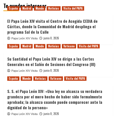
Te pueden interesar
España
Madrid
Mundo
Noticias
Visita del PAPA
El Papa León XIV visita el Centro de Acogida CEDIA de
Cáritas, donde la Comunidad de Madrid despliega el
programa Sal de la Calle
junio 8, 2026
Papa León XIV Visita
España
Madrid
Mundo
Noticias
Vaticano
Visita del PAPA
Su Santidad el Papa León XIV se dirige a las Cortes
Generales en el Salón de Sesiones del Congreso (III)
junio 8, 2026
Papa León XIV Visita
España
Mundo
Noticias
Vaticano
Visita del PAPA
S. S. el Papa León XIV: «Una ley no alcanza su verdadera
grandeza por el mero hecho de haber sido formalmente
aprobada; la alcanza cuando puede comparecer ante la
dignidad de la persona»
junio 8, 2026
Papa León XIV Visita