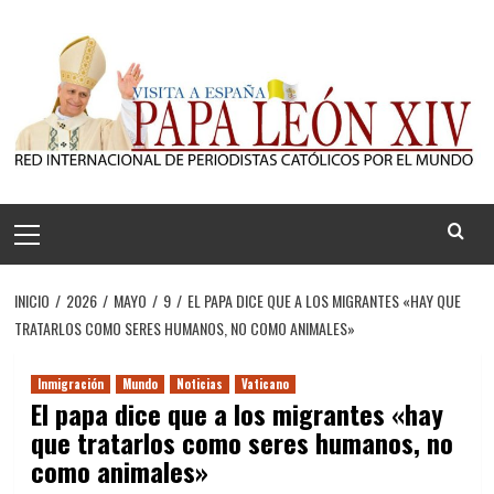
Saltar
al
contenido
Menú
principal
INICIO
2026
MAYO
9
EL PAPA DICE QUE A LOS MIGRANTES «HAY QUE
TRATARLOS COMO SERES HUMANOS, NO COMO ANIMALES»
Inmigración
Mundo
Noticias
Vaticano
El papa dice que a los migrantes «hay
que tratarlos como seres humanos, no
como animales»