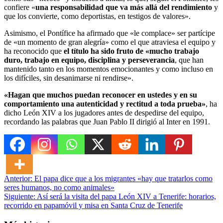
confiere «
una responsabilidad que va más allá del rendimiento
y
que los convierte, como deportistas, en testigos de valores».
Asimismo, el Pontífice ha afirmado que «le complace» ser partícipe
de «un momento de gran alegría» como el que atraviesa el equipo y
ha reconocido que
el título ha sido fruto de «mucho trabajo
duro, trabajo en equipo, disciplina y perseverancia
, que han
mantenido tanto en los momentos emocionantes y como incluso en
los difíciles, sin desanimarse ni rendirse».
«Hagan que muchos puedan reconocer en ustedes y en su
comportamiento una autenticidad y rectitud a toda prueba»
, ha
dicho León XIV a los jugadores antes de despedirse del equipo,
recordando las palabras que Juan Pablo II dirigió al Inter en 1991.
Navegación
Anterior:
El papa dice que a los migrantes «hay que tratarlos como
seres humanos, no como animales»
de
Siguiente:
Así será la visita del papa León XIV a Tenerife: horarios,
entradas
recorrido en papamóvil y misa en Santa Cruz de Tenerife