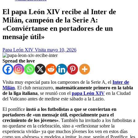
El papa León XIV recibe al Inter de
Milán, campeón de la Serie A:
«Conviértanse en portadores de un
mensaje útil»
Papa León XIV Visita
mayo 10, 2026
Spread the love
Visita muy especial para los campeones de la Serie A, el
Inter de
Milán
. El club nerazzurro,
matemáticamente primero en la tabla
de la liga italiana
, se reunió con el
papa León XIV
en la Ciudad
del Vaticano antes de medirse este sábado a la Lazio.
El pontífice
instó a los futbolistas a que se conviertan en
portadores de «un mensaje útil, especialmente para el
crecimiento de los jóvenes»
. También ha invitado a los futbolistas a
no quedarse en la celebración, sino a «reflexionar sobre la
experiencia vivida» ya que muchos jóvenes los ven en estos días
como sus «héroes» y modelos a imitar, lo que, según el Pontífice, les