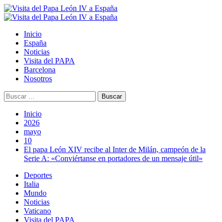
Saltar
al
Menú
contenido
principal
Inicio
España
Noticias
Visita del PAPA
Barcelona
Nosotros
Buscar:
Inicio
2026
mayo
10
El papa León XIV recibe al Inter de Milán, campeón de la
Serie A: «Conviértanse en portadores de un mensaje útil»
Deportes
Italia
Mundo
Noticias
Vaticano
Visita del PAPA