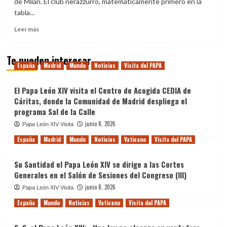
de Milán. El club nerazzurro, matemáticamente primero en la
tabla...
Leer
Leer más
más
sobre
Te pueden interesar
El
España
Madrid
Mundo
Noticias
Visita del PAPA
papa
León
XIV
El Papa León XIV visita el Centro de Acogida CEDIA de
recibe
Cáritas, donde la Comunidad de Madrid despliega el
al
programa Sal de la Calle
Inter
junio 8, 2026
de
Papa León XIV Visita
Milán,
España
Madrid
Mundo
Noticias
Vaticano
Visita del PAPA
campeón
de
Su Santidad el Papa León XIV se dirige a las Cortes
la
Serie
Generales en el Salón de Sesiones del Congreso (III)
A:
junio 8, 2026
Papa León XIV Visita
«Conviértanse
en
España
Mundo
Noticias
Vaticano
Visita del PAPA
portadores
de