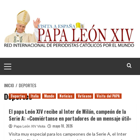
Saltar
al
contenido
Menú
principal
INICIO
DEPORTES
Deportes
Deportes
Italia
Mundo
Noticias
Vaticano
Visita del PAPA
El papa León XIV recibe al Inter de Milán, campeón de la
Serie A: «Conviértanse en portadores de un mensaje útil»
mayo 10, 2026
Papa León XIV Visita
Visita muy especial para los campeones de la Serie A, el Inter