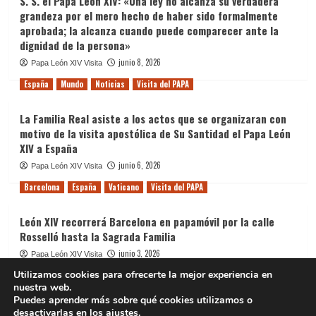
S. S. el Papa León XIV: «Una ley no alcanza su verdadera
un
grandeza por el mero hecho de haber sido formalmente
mensaje
aprobada; la alcanza cuando puede comparecer ante la
útil»
dignidad de la persona»
junio 8, 2026
Papa León XIV Visita
España
Mundo
Noticias
Visita del PAPA
​La Familia Real asiste a los actos que se organizaran con
motivo de la visita apostólica de Su Santidad el Papa León
XIV a España
junio 6, 2026
Papa León XIV Visita
Barcelona
España
Vaticano
Visita del PAPA
León XIV recorrerá Barcelona en papamóvil por la calle
Rosselló hasta la Sagrada Familia
junio 3, 2026
Papa León XIV Visita
Utilizamos cookies para ofrecerte la mejor experiencia en
nuestra web.
Puedes aprender más sobre qué cookies utilizamos o
desactivarlas en los
ajustes
.